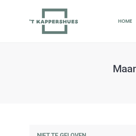
HOME
D
HOME
Maan
NIET TE GELOVEN