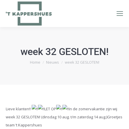
week 32 GESLOTEN!
Je bent hier:
Home
Nieuws
week 32 GESLOTEN!
Lieve klanten!!
LET OP
In de zomervakantie zijn wij
week 32 GESLOTEN! (dinsdag 10 aug. t/m zaterdag 14 aug.)Groetjes
team ‘t Kappershues